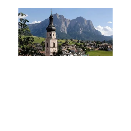
Il paese di villeggiatura di Castelrotto si trova a
solo
1 km dal maso Plieghof
. Così potete
esplorare a piedi questa pittoresca località di
montagna e fermarvi a mangiare o a fare
shopping. Volete visitare la famosa festa dei
Kastelruther Spatzen
? Durante la vostra
vacanza in agriturismo in Alto Adige vi trovate in
prima fila. Ma ci sono anche altri grandi eventi
nella nostra regione, come la
Cavalcata di