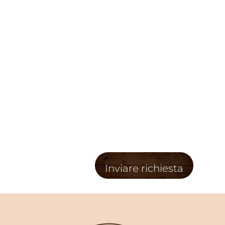
Oswald von Wolkenstein
– una delle più
leggendarie feste popolari dell’Alto Adige.
Intorno a Castelrotto, le bianche formazioni
rocciose delle Dolomiti attirano i visitatori, come
pure l’Alpe di Siusi che è attraversata da
innumerevoli sentieri escursionistici
. In
estate sono molto belli anche i sentieri tematici
e le passeggiate nei dintorni dei paesini di
montagna, così come il
divertimento sulle
piste di sci
e le escursioni con le ciaspole in
inverno.
Inviare richiesta