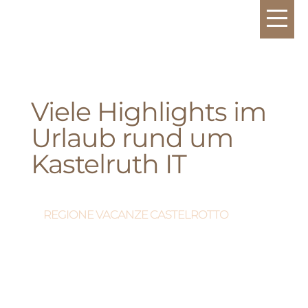
Viele Highlights im
Urlaub rund um
Kastelruth IT
REGIONE VACANZE CASTELROTTO
Molti high light in una
vacanza nei dintorni di
Castelrotto