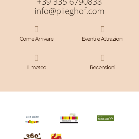
+39 335 6790838
info@plieghof.com


Come Arrivare
Eventi e Attrazioni


Il meteo
Recensioni