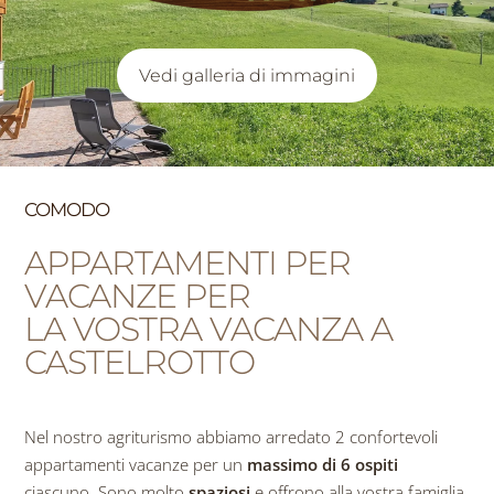
Vedi galleria di immagini
COMODO
APPARTAMENTI PER
VACANZE PER
LA VOSTRA VACANZA A
CASTELROTTO
Nel nostro agriturismo abbiamo arredato 2 confortevoli
appartamenti vacanze per un
massimo di 6 ospiti
ciascuno. Sono molto
spaziosi
e offrono alla vostra famiglia